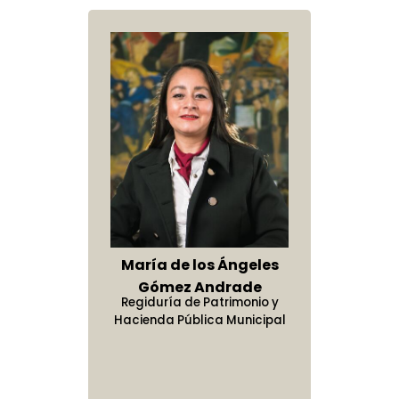
Servicio:
Emprender todos los
Participa activamente en la
encargos con vocación y entusiasmo.
consecución de un mejor entorno
Justicia Social:
Honrar en todo
para todas y todos, mediante la
momento el compromiso con la
identificación de problemas públicos y
Es la primera presidenta municipal de
ciudadanía y con los que más lo
propuestas de solución.
Atlixco, una mujer comprometida con su
necesitan.
Desde la observancia de la ley, ayuda
gente, orgullosa de la riqueza cultural, de
Disciplina:
Realizar todas las
las tradiciones y del entorno social en el
al combate a la corrupción.
actividades con la máxima disposición
que creció al lado de su familia, como
Desde la responsabilidad fiscal,
y en estricto cumplimiento de las
promotora social ha recorrido todas las
promueve y exige la trasparencia,
localidades que comprenden las distintas
normativas.
Luis Fernando Jara Vargas, nació en el
además del buen uso de los recursos.
juntas auxiliares del municipio para
Resultados:
Entregar resultados
Estado de Puebla, el 17 de mayo de 1970.
Es honesto en los distintos aspectos
conocer directamente las necesidades de
José Espinosa Ángel nació en el Estado de
Maria de los Ángeles Gómez Andrade,
Marco Polo Rodríguez Flores, nació en el
medibles y contundentes.
Cuenta con el Claustro Doctoral
María de los Ángeles
la gente, actuando siempre en favor de los
Valerie Bartsch Aburto, nació en el Estado
Puebla, el 31 de agosto de 1980.
Lorem ipsum dolor sit amet, consectetur
de su vida cotidiana.
nació en el estado de Puebla, el 01 de
Estado de Puebla, el 19 de noviembre de
“Trabajar en comunión con la sociedad
Iberoamericano en Derechos Humanos.
Proximidad Ciudadana:
Garantizar
Elieth Blázquez Bonilla, es egresada de la
más necesitados y con una vocación de
de Puebla, el 24 de julio de 1996.
Actualmente estudia la Maestría en
adipiscing elit, sed do eiusmod tempor
Gómez Andrade
Francisco Javier Ayala Gutiérrez, nació en
febrero del 1979.
Iván Cortez Ambrosio, nació en el Estado
Respetuoso, tolerante y empático a la
1975.
bajo un modelo humano, ético, de justicia
2017.
Fernando Chávez Escudero, nació en la
Lizbeth Falcón Lara, nació en el Estado de
Demeter Corina Ariza Jiménez, nació en el
Facultad de Administración de la
una atención total al ciudadano y una
servicio que le permite corresponder el
Estudió la Licenciatura en Diseño Industrial
Gestión y Políticas Públicas.
incididunt ut labore et dolore magna
Regiduría de Patrimonio y
el Estado de Puebla, el 30 de septiembre
Licenciada en Diseño Gráfico. Colaborador
de Puebla, el 06 de marzo de 1997.
Estudió la Licenciatura en Ciencias de la
social, democratizando y racionalizando la
Representante Propietario de Partido
Ciudad de México, el 11 de agosto de 1985.
pluralidad y diversidad.
Puebla, el 18 de Noviembre de 1986. Estudió
Juan Francisco Torres Montiel, nació en el
Estado de Puebla, el 06 de noviembre de
Benemérita Universidad Autónoma de
cariño de la gente. Su perspectiva política
en el Tecnológico de Monterrey Campus
Licenciado en Derecho por la Benemérita
aliqua. Ut enim ad minim veniam, quis
apertura permanente de los canales
Hacienda Pública Municipal
de 1966.
en Microrregiones en la Secretaría de
Licenciado en Derecho por la Benemérita
Comunicación en la Universidad Popular
administración pública para garantizar
Morena ante el Instituto Electoral del
Licenciado en Administración y Finanzas
la Licenciatura en Educacion en la
Estado de Puebla, el 05 de noviembre de
1970.
Cuida el patrimonio común e histórico,
Puebla, cuenta con estudio doctoral en
se fundamenta en la cercanía social y en
Puebla, graduándose con excelencia
Universidad Autónoma de Puebla.
nostrud exercitation ullamco laboris nisi ut
Cuenta con un Doctorante Honoris Causa
Desarrollo Social Federal.
de comunicación.
Universidad Autónoma de Puebla.
Autónoma del Estado de Puebla, además
resultados de calidad."
Estado (IEE) y ante el Instituto Nacional
por el Tecnológico de Monterrey, además
Universidad Pedagógica Nacional ,
1972.
Estudió la Maestría en Ciencias
Administración Pública y es miembro
colaborando en su preservación y
su capacidad de diálogo, en el respeto
académica.
Director de Recursos Materiales del
aliquip ex ea commodo consequat. Duis
en Desarrollo Humano, es Maestro en
Coordinadora del Programa 3x1 para
Abogado litigante en despacho jurídico.
es egresado de Centro de Arte Dramático
Transparencia:
Afrontar las
Electoral (INE) de Puebla. 2014-2018.
empresario y Presidente del Partido Verde
actualmente estudia la Lic. En Derecho en
Licenciado en Derecho además cuenta
Ambiéntales por el Colegio de Puebla. Con
asociad por el INAP.
absoluto de la ley que respalda su amor a
Cuenta con experiencia en el sector
Municipio de Atlixco. 2018-2021.
aute irure dolor in reprehenderit in
mantenimiento.
Planeación Estratégica, Licenciado en
migrantes de la Secretaria de Desarrollo
A.C.
Diputado Federal Suplente del Partido
Ecologista del Municipio de Atlixco.
responsabilidades de manera clara,
el Instituto De Educación Digital del Estado
con experiencia en el sector público.
experiencia profesional en desarrollo rural
la naturaleza y a todos los seres vivos.
turístico desde hace más de 10 años, pues
Jefe de Recursos Materiales y Servicios en
voluptate velit esse cillum dolore eu fugiat
Administración 2024-2027
Contaduría y Técnico en Sistemas
Social Federal