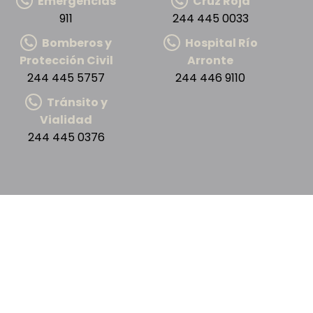
Emergencias
Cruz Roja
911
244 445 0033
Bomberos y
Hospital Río
Protección Civil
Arronte
244 445 5757
244 446 9110
Tránsito y
Vialidad
244 445 0376