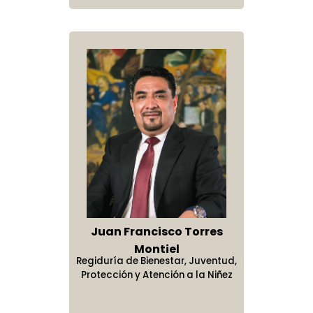
Cuida y respeta al medio ambiente y a
Cuenta con una carrera artística de más
Morena. 2015-2018.
de Puebla.
por más de 15 años.
con honestidad y en el marco de la
Administración 2021-2024
Como presidenta municipal su principal
ha trabajado en la empresa familiar.
el Instituto Tecnológico Superior de Atlixco.
nulla pariatur.
Computacionales.
Líder y analista de proyectos productivos
Administración 2021-2024
de 30 años, con una participación en la
los seres vivos con quienes cohabita,
Diputado Local Partido Morena en la LX
ley.
interés es consolidar la cuarta
2016-2018.
Administración 2021-2024
en la Secretaria de Desarrollo Social
Administración 2021-2024
promoción, vigencia y defensa de los
Legislatura del H. Congreso del Estado de
haciendo uso adecuado de los
transformación en Atlixco, posicionando al
Austeridad:
Hacer uso racional de los
Federal.
Administración 2021-2024
Administración 2021-2024
derechos humanos a través del arte y
Puebla. 2018-2021.
Administración 2021-2024
Administración 2021-2024
Administración 2021-2024
recursos naturales.
municipio como referente regional en
recursos.
cultura.
Administración 2021-2024
seguridad, desarrollo social y económico;
Contribuye a preservar la identidad y
Profesionalismo:
Cumplir toda
Administración 2021-2024
así como constituirse en baluarte de los
Administración 2021-2024
el legado cultural de las diversas
encomienda con altos estándares de
Administración 2021-2024
derechos humanos, con un modelo de
comunidades y pueblos que
calidad técnica y de manera siempre
administración humanista capaz de
conforman su región.
brindar la mejor atención a los ciudadanos
informada.
Siente orgullo de sus raíces, historia y
en la historia del municipio.
Respeto:
Resguardar en todo
legado.
momento la dignidad de las personas,
Es solidario con los demás.
Administración 2021-2024
de los seres vivos y del medio
ambiente.
Administración 2024-2027
Juan Francisco Torres
Administración 2024-2027
Montiel
Regiduría de Bienestar, Juventud,
Protección y Atención a la Niñez